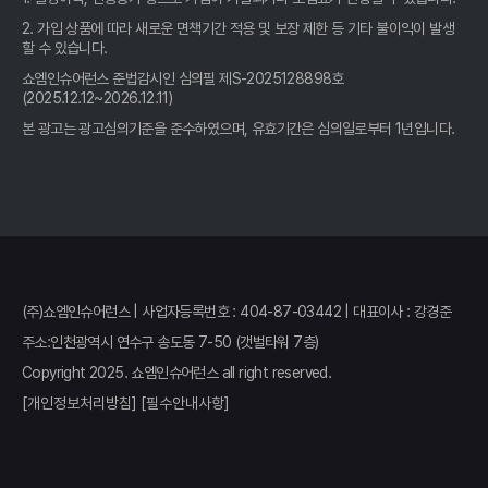
- 운전자보험 비교, 2026년 놓치면 후회할 꿀팁 대방출!
2. 가입 상품에 따라 새로운 면책기간 적용 및 보장 제한 등 기타 불이익이 발생
할 수 있습니다.
운전자보험 비교사이트 활용법: 10년차 베테랑이 알려주는 숨겨진
꿀팁 대방출!
쇼엠인슈어런스 준법감시인 심의필 제S-2025128898호
(2025.12.12~2026.12.11)
2026년, 운전자보험 비교사이트: 예상치 못한 사고, 현명하게 대처
본 광고는 광고심의기준을 준수하였으며, 유효기간은 심의일로부터 1년입니다.
하는 방법
운전자보험 비교, 발품 팔 필요 없이 한 곳에서 끝내는 비법
운전자보험 비교, 사이트 선택 전에 이것 모르면 손해!
- 운전자보험 비교사이트, 2026년 가장 합리적인 선택? 숨겨진 꿀
팁 대방출!
(주)쇼엠인슈어런스 | 사업자등록번호 : 404-87-03442 | 대표이사 : 강경준
주소:인천광역시 연수구 송도동 7-50 (갯벌타워 7층)
운전자보험 비교사이트, 2026년 최고의 선택? 숨겨진 꿀팁 전격 공
Copyright 2025. 쇼엠인슈어런스 all right reserved.
개!
[개인정보처리방침]
[필수안내사항]
2026 운전자보험비교사이트 보험사별 장단점 비교분석 & 활용 전
략