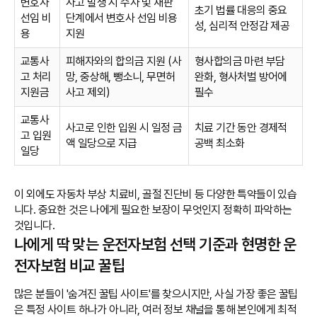
변호사
사고 발생 시 수사 및 재판
초기 법률 대응의 중요
선임 비
단계에서 변호사 선임 비용
성, 심리적 안정감 제공
용
지원
교통사
피해자와의 합의금 지원 (사
형사합의금 마련 부담
고 처리
망, 중상해, 뺑소니, 무면허
완화, 형사처벌 방어에
지원금
사고 제외)
필수
교통사
사고로 인한 입원 시 일정 금
치료 기간 동안 경제적
고 입원
액 일당으로 지급
공백 최소화
일당
이 외에도 자동차 부상 치료비, 골절 진단비 등 다양한 특약들이 있습
니다. 중요한 것은 나에게 필요한 보장이 무엇인지 정확히 파악하는
것입니다.
나에게 딱 맞는 운전자보험 선택 기준과 현명한 운
전자보험 비교 꿀팁
많은 분들이 '숨겨진 꿀팁 사이트'를 찾으시지만, 사실 가장 좋은 꿀팁
은 특정 사이트 하나가 아니라, 여러 정보 채널을 통해 본인에게 최적