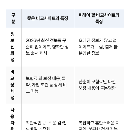
구
피해야 할 비교사이트의
좋은 비교사이트의 특징
분
특징
정
보
2026년 최신 정보를 꾸
오래된 정보가 많고 업
신
준히 업데이트, 명확한 정
데이트가 느림, 출처 불
뢰
보 출처 제시
분명한 정보
성
비
교
보험료 외 보장 내용, 특
단순히 보험료만 나열,
상
약, 가입 조건 등 상세 비
보장 내용이 불분명함
세
교 가능
성
사
용
자
직관적인 UI, 쉬운 검색,
복잡하고 혼란스러운 디
편
모바일 최적화
자인, 불편한 검색 기능