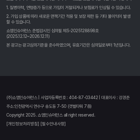
1. 질병이력, 연령증가 등으로 가입이 거절되거나 보험료가 인상될 수 있습니다.
- 운전자보험 비교, 2026년 놓치면 후회할 꿀팁 대방출!
2. 가입 상품에 따라 새로운 면책기간 적용 및 보장 제한 등 기타 불이익이 발생
할 수 있습니다.
운전자보험 비교사이트 활용법: 10년차 베테랑이 알려주는 숨겨진
꿀팁 대방출!
쇼엠인슈어런스 준법감시인 심의필 제S-2025128898호
(2025.12.12~2026.12.11)
2026년, 운전자보험 비교사이트: 예상치 못한 사고, 현명하게 대처
본 광고는 광고심의기준을 준수하였으며, 유효기간은 심의일로부터 1년입니다.
하는 방법
운전자보험 비교, 발품 팔 필요 없이 한 곳에서 끝내는 비법
운전자보험 비교, 사이트 선택 전에 이것 모르면 손해!
- 운전자보험 비교사이트, 2026년 가장 합리적인 선택? 숨겨진 꿀
팁 대방출!
(주)쇼엠인슈어런스 | 사업자등록번호 : 404-87-03442 | 대표이사 : 강경준
주소:인천광역시 연수구 송도동 7-50 (갯벌타워 7층)
운전자보험 비교사이트, 2026년 최고의 선택? 숨겨진 꿀팁 전격 공
Copyright 2025. 쇼엠인슈어런스 all right reserved.
개!
[개인정보처리방침]
[필수안내사항]
2026 운전자보험비교사이트 보험사별 장단점 비교분석 & 활용 전
략