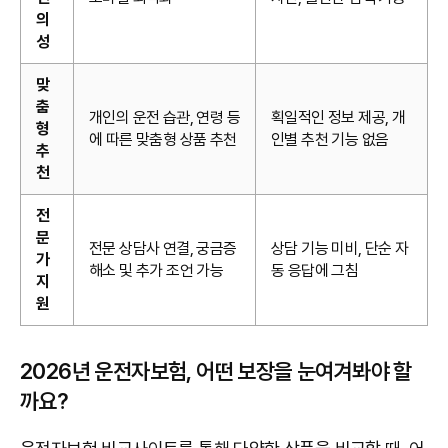
의
성
맞
춤
개인의 운전 습관, 연령 등
획일적인 정보 제공, 개
형
에 따른 맞춤형 상품 추천
인별 추천 기능 없음
추
천
전
문
전문 상담사 연결, 궁금증
상담 기능 미비, 단순 자
가
해소 및 추가 조언 가능
동 응답에 그침
지
원
2026년 운전자보험, 어떤 보장을 눈여겨봐야 할
까요?