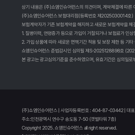
- 운전자보험 비교, 2026년 놓치면 후회할 꿀팁 대방출!
상기 내용은 (주)쇼엠인슈어런스의 의견이며, 계약체결에 따른 
(주)쇼엠인슈어런스 보험대리점(등록번호 제2025030014호)
운전자보험 비교사이트 활용법: 10년차 베테랑이 알려주
보험계약자가 기존 보험계약을 해지하고 새로운 보험계약을 체
1. 질병이력, 연령증가 등으로 가입이 거절되거나 보험료가 인상
2026년, 운전자보험 비교사이트: 예상치 못한 사고, 
2. 가입 상품에 따라 새로운 면책기간 적용 및 보장 제한 등 기타
운전자보험 비교, 발품 팔 필요 없이 한 곳에서 끝내는 
쇼엠인슈어런스 준법감시인 심의필 제S-2025128898호 (2025.12.
본 광고는 광고심의기준을 준수하였으며, 유효기간은 심의일로부
운전자보험 비교, 사이트 선택 전에 이것 모르면 손해!
- 운전자보험 비교사이트, 2026년 가장 합리적인 선택
운전자보험 비교사이트, 2026년 최고의 선택? 숨겨진 
2026 운전자보험비교사이트 보험사별 장단점 비교분석
(주)쇼엠인슈어런스 | 사업자등록번호 : 404-87-03442 | 대
운전자보험비교사이트 2026년에도 유용할까? 3분 만에
주소:인천광역시 연수구 송도동 7-50 (갯벌타워 7층)
Copyright 2025. 쇼엠인슈어런스 all right reserved.
운전자보험비교사이트 제대로 활용하면 평생 든든! 핵