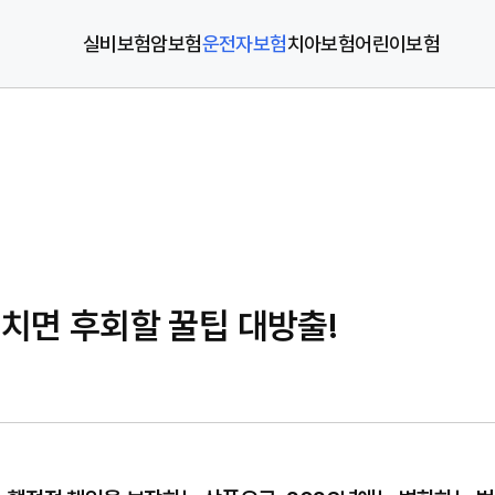
실비보험
암보험
운전자보험
치아보험
어린이보험
놓치면 후회할 꿀팁 대방출!