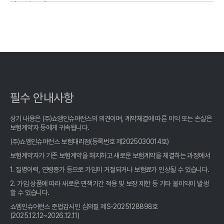
진 꿀팁 공개
2026년형 운전자보험 비교, 똑똑한 당신을 위한 현명한 선택 가이
드
- 운전자보험 비교사이트 똑똑하게 고르는 법: 2026년 최신 정보 완
벽 분석!
운전자보험 비교사이트 활용법: 10년차 베테랑이 알려주는 숨겨진
필수 안내사항
꿀팁
상기 내용은 (주)쇼엠인슈어런스의 의견이며, 계약체결에 따른 이익 또는 손실은
운전자보험 비교사이트, 숨겨진 꿀팁 대방출! 현명한 선택, 지금 바
보험계약자 등에게 귀속됩니다.
로 확인하세요!
(주)쇼엠인슈어런스 보험대리점(등록번호 제2025030014호)
운전자보험 비교사이트 활용법: 숨겨진 꿀팁 대방출!
보험계약자가 기존 보험계약을 해지하고 새로운 보험계약을 체결하는 과정에서
1. 질병이력, 연령증가 등으로 가입이 거절되거나 보험료가 인상될 수 있습니다.
- 운전자보험 비교, 2026년 놓치면 후회할 꿀팁 대방출!
2. 가입 상품에 따라 새로운 면책기간 적용 및 보장 제한 등 기타 불이익이 발생
할 수 있습니다.
운전자보험 비교사이트 활용법: 10년차 베테랑이 알려주는 숨겨진
꿀팁 대방출!
쇼엠인슈어런스 준법감시인 심의필 제S-2025128898호
(2025.12.12~2026.12.11)