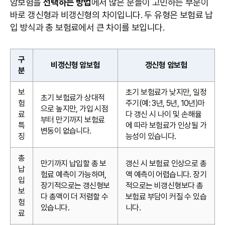
암보험을
선택하는 방법
에서 많은 분들이 고민하는 부분이
바로 갱신형과 비갱신형의 차이입니다. 두 유형은 보험료 납
입 방식과 총 보험료에서 큰 차이를 보입니다.
구
비갱신형 암보험
갱신형 암보험
분
보
초기 보험료가 낮지만, 일정
초기 보험료가 상대적
험
주기(예: 3년, 5년, 10년)마
으로 높지만, 가입 시점
료
다 갱신 시 나이 및 손해율
부터 만기까지 보험료
특
에 따라 보험료가 인상될 가
변동이 없습니다.
징
능성이 있습니다.
총
만기까지 납입할 총 보
갱신 시 보험료 인상으로 총
납
험료 예측이 가능하며,
액 예측이 어렵습니다. 장기
입
장기적으로는 갱신형보
적으로는 비갱신형보다 총
보
다 총액이 더 저렴할 수
보험료 부담이 커질 수 있습
험
있습니다.
니다.
료