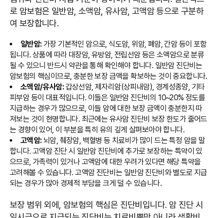
로 암보험은 일반암, 소액암, 유사암, 고액암 등으로 구분하
여 보장합니다.
일반암:
가장 기본적인 암으로, 식도암, 위암, 폐암, 간암 등이 포함
됩니다. 상품에 따라 대장암, 유방암, 전립선암 등은 소액암으로 분류
될 수 있으니 반드시 약관을 통해 확인해야 합니다. 일반암 진단비는
암보험의 핵심이므로, 충분한 보장 금액을 확보하는 것이 중요합니다.
소액암/유사암:
갑상선암, 제자리암(상피내암), 경계성종양, 기타
피부암 등이 대표적입니다. 이들은 일반암 진단비의 10~20% 정도를
지급하는 경우가 많으므로, 이들 암에 대한 보장 금액이 충분한지 따
져보는 것이 현명합니다. 최근에는 유사암 진단비 보장 한도가 줄어드
는 경향이 있어, 이 부분을 특히 유의 깊게 살펴보아야 합니다.
고액암:
뇌암, 췌장암, 백혈병 등 치료비가 많이 드는 특정 암을 말
합니다. 고액암 진단 시 일반암 진단비에 추가로 보장하는 특약이 있
으므로, 가족력이 있거나 고액암에 대한 우려가 있다면 해당 특약을
고려해볼 수 있습니다. 고액암 진단비는 일반암 진단비와 별도로 지급
되는 경우가 많아 경제적 부담을 크게 덜 수 있습니다.
보장 범위 외에, 암보험의 핵심은 진단비입니다. 암 진단 시
일시금으로 지급되는 진단비는 치료비뿐만 아니라 생활비,