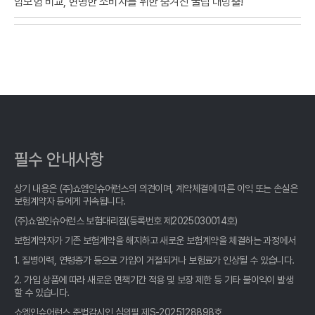
암보험 비교, 현명한 소비자를 위한 숨겨진 꿀팁 대방출!
암보험 비교, 2026년 최고의 선택? 숨겨진 꿀팁 대방출!
암보험 비교, 발품 팔 필요 없는 똑똑한 선택! 후회 없는 비교사이트
활용법
암보험 비교, 이제 헤매지 마세요! 숨겨진 꿀팁 대방출
암보험 비교, 숨겨진 1%까지 찾아주는 사이트 활용법
필수 안내사항
암보험 비교, 숨겨진 꿀팁 대방출! 나만 몰랐던 현명한 선택법
상기 내용은 (주)쇼엠인슈어런스의 의견이며, 계약체결에 따른 이익 또는 손실은
암보험 비교, 클릭 몇 번으로 끝? 숨겨진 꿀팁 전격 공개!
보험계약자 등에게 귀속됩니다.
(주)쇼엠인슈어런스 보험대리점(등록번호 제2025030014호)
암보험 비교, 현명한 소비자가 선택하는 3가지 기준
보험계약자가 기존 보험계약을 해지하고 새로운 보험계약을 체결하는 과정에서
1. 질병이력, 연령증가 등으로 가입이 거절되거나 보험료가 인상될 수 있습니다.
암보험 비교, 발품 팔지 마세요! 숨겨진 꿀팁 여기서 챙겨가세요
2. 가입 상품에 따라 새로운 면책기간 적용 및 보장 제한 등 기타 불이익이 발생
암보험 비교사이트, 2026년 가입 전 '이것' 모르면 손해! 후회없는
할 수 있습니다.
선택 가이드
쇼엠인슈어런스 준법감시인 심의필 제S-2025128898호