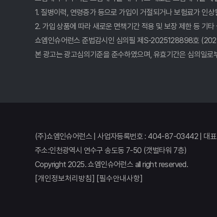
1. 질병이력, 연령증가 등으로 가입이 거절되거나 보험료가 인상
암보험 비교, 발품 팔지 마세요! 숨겨진 꿀팁 여기서 
2. 가입 상품에 따라 새로운 면책기간 적용 및 보장 제한 등 기타
암보험 비교사이트, 2026년 가입 전 '이것' 모르면 손
쇼엠인슈어런스 준법감시인 심의필 제S-2025128898호 (2025.12.
본 광고는 광고심의기준을 준수하였으며, 유효기간은 심의일로부
암보험 비교, 발품 팔 필요 없다! 숨겨진 꿀팁 여기서 
2026년 암보험, 숨겨진 혜택 비교분석! 지금 확인해야
암보험 비교, 발품 팔지 말고 클릭 한 번으로 끝내는 비
암보험 비교? 2026년 최고 가성비 사이트 여기서 찾았
(주)쇼엠인슈어런스 | 사업자등록번호 : 404-87-03442 | 대
암보험 비교, 현명한 당신을 위한 단 하나의 선택!
주소:인천광역시 연수구 송도동 7-50 (갯벌타워 7층)
Copyright 2025. 쇼엠인슈어런스 all right reserved.
암보험 비교, 현명한 소비자가 선택하는 숨겨진 꿀팁
[개인정보처리방침]
[필수안내사항]
암보험 비교, 현명한 소비자가 선택하는 방법은?
2026년 암보험 트렌드 완벽 분석! 비교부터 가입까지,