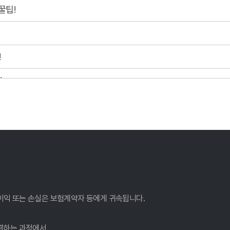
꿀팁!
!
!
는 비교사이트 활용법
 선택법
!
이익 또는 손실은 보험계약자 등에게 귀속됩니다.
결하는 과정에서