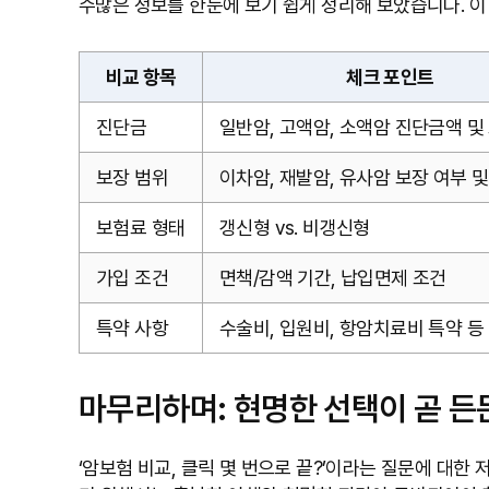
수많은 정보를 한눈에 보기 쉽게 정리해 보았습니다. 
비교 항목
체크 포인트
진단금
일반암, 고액암, 소액암 진단금액 및
보장 범위
이차암, 재발암, 유사암 보장 여부 및
보험료 형태
갱신형 vs. 비갱신형
가입 조건
면책/감액 기간, 납입면제 조건
특약 사항
수술비, 입원비, 항암치료비 특약 등
마무리하며: 현명한 선택이 곧 든
‘암보험 비교, 클릭 몇 번으로 끝?’이라는 질문에 대한