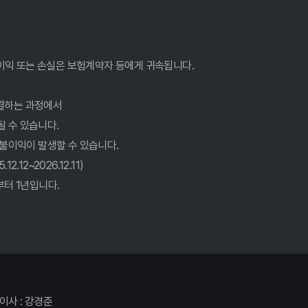
 선택법
!
이익 또는 손실은 보험계약자 등에게 귀속됩니다.
결하는 과정에서
될 수 있습니다.
챙겨가세요
 불이익이 발생할 수 있습니다.
해! 후회없는 선택 가이드
12~2026.12.11)
터 1년입니다.
확인하세요
 후회 없을까?
법
다!
표이사 : 강경준