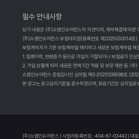
암보험 비교, 숨겨진 1%까지 찾아주는 사이트 활용법
암보험 비교, 숨겨진 꿀팁 대방출! 나만 몰랐던 현명한
필수 안내사항
암보험 비교, 클릭 몇 번으로 끝? 숨겨진 꿀팁 전격 공개
상기 내용은 (주)쇼엠인슈어런스의 의견이며, 계약체결에 따른 
(주)쇼엠인슈어런스 보험대리점(등록번호 제2025030014호)
암보험 비교, 현명한 소비자가 선택하는 3가지 기준
보험계약자가 기존 보험계약을 해지하고 새로운 보험계약을 체
1. 질병이력, 연령증가 등으로 가입이 거절되거나 보험료가 인상
암보험 비교, 발품 팔지 마세요! 숨겨진 꿀팁 여기서 
2. 가입 상품에 따라 새로운 면책기간 적용 및 보장 제한 등 기타
암보험 비교사이트, 2026년 가입 전 '이것' 모르면 손
쇼엠인슈어런스 준법감시인 심의필 제S-2025128898호 (2025.12.
본 광고는 광고심의기준을 준수하였으며, 유효기간은 심의일로부
암보험 비교, 발품 팔 필요 없다! 숨겨진 꿀팁 여기서 
2026년 암보험, 숨겨진 혜택 비교분석! 지금 확인해야
암보험 비교, 발품 팔지 말고 클릭 한 번으로 끝내는 비
암보험 비교? 2026년 최고 가성비 사이트 여기서 찾았
(주)쇼엠인슈어런스 | 사업자등록번호 : 404-87-03442 | 대