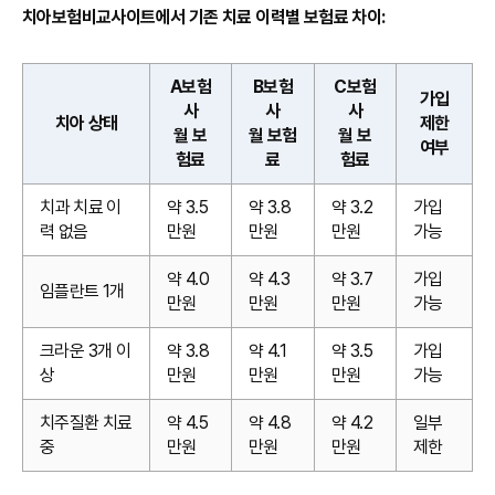
치아보험비교사이트에서 기존 치료 이력별 보험료 차이:
A보험
B보험
C보험
가입
사
사
사
치아 상태
제한
월 보
월 보험
월 보
여부
험료
료
험료
치과 치료 이
약 3.5
약 3.8
약 3.2
가입
력 없음
만원
만원
만원
가능
약 4.0
약 4.3
약 3.7
가입
임플란트 1개
만원
만원
만원
가능
크라운 3개 이
약 3.8
약 4.1
약 3.5
가입
상
만원
만원
만원
가능
치주질환 치료
약 4.5
약 4.8
약 4.2
일부
중
만원
만원
만원
제한