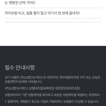
는 현명한 선택 가이드
치아보험 비교, 발품 팔지 말고 여기서 한 번에 끝내자!
치아보험 비교? 현명한 소비자가 알려주는 사이트 선택 꿀팁!
치아보험 비교, 현명한 소비자가 선택하는 숨겨진 기준
치아보험 비교, 2026년 가장 현명한 선택? 숨겨진 꿀팁 대방출!
치아보험 비교, 2026년에도 후회 없을 선택! 꼼꼼 비교로 숨은 혜택
까지 챙기세요
필수 안내사항
숨은 치아보험 고수가 알려주는 치아보험비교사이트 선택 비법: 후
회 없는 선택, 지금 바로 확인!
상기 내용은 (주)쇼엠인슈어런스의 의견이며, 계약체결에 따른 이익 또는 손실은
보험계약자 등에게 귀속됩니다.
치아보험 비교, 발품 팔 필요 없이 딱 3분 만에 끝내는 방법!
(주)쇼엠인슈어런스 보험대리점(등록번호 제2025030014호)
치아보험 비교? 똑똑한 소비자가 알려주는 2026년 최고의 선택!
보험계약자가 기존 보험계약을 해지하고 새로운 보험계약을 체결하는 과정에서
1. 질병이력, 연령증가 등으로 가입이 거절되거나 보험료가 인상될 수 있습니다.
치아보험 비교, OO사이트 말고 진짜 전문가가 알려주는 꿀팁!