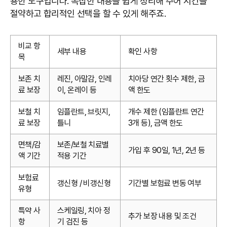
용한 도구입니다. 복잡한 내용을 쉽게 정리해 주어 시간을
절약하고 합리적인 선택을 할 수 있게 해주죠.
비교 항
세부 내용
확인 사항
목
보존 치
레진, 아말감, 인레
치아당 연간 횟수 제한, 금
료 보장
이, 온레이 등
액 한도
보철 치
임플란트, 브릿지,
개수 제한 (임플란트 연간
료 보장
틀니
3개 등), 금액 한도
면책/감
보존/보철 치료별
가입 후 90일, 1년, 2년 등
액 기간
적용 기간
보험료
갱신형 / 비갱신형
기간별 보험료 변동 여부
유형
특약 사
스케일링, 치아 정
추가 보장 내용 및 조건
항
기 검진 등