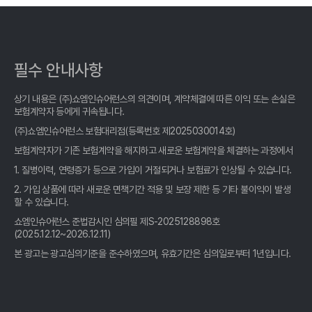
치아보험 비교, 2026년 가장 현명한 선택? 숨겨진 꿀팁 대방출!
치아보험 비교, 2026년에도 후회 없을 선택! 꼼꼼 비교로 숨은 혜택
까지 챙기세요
필수 안내사항
숨은 치아보험 고수가 알려주는 치아보험비교사이트 선택 비법: 후
회 없는 선택, 지금 바로 확인!
상기 내용은 (주)쇼엠인슈어런스의 의견이며, 계약체결에 따른 이익 또는 손실은
보험계약자 등에게 귀속됩니다.
치아보험 비교, 발품 팔 필요 없이 딱 3분 만에 끝내는 방법!
(주)쇼엠인슈어런스 보험대리점(등록번호 제2025030014호)
치아보험 비교? 똑똑한 소비자가 알려주는 2026년 최고의 선택!
보험계약자가 기존 보험계약을 해지하고 새로운 보험계약을 체결하는 과정에서
1. 질병이력, 연령증가 등으로 가입이 거절되거나 보험료가 인상될 수 있습니다.
치아보험 비교, OO사이트 말고 진짜 전문가가 알려주는 꿀팁!
2. 가입 상품에 따라 새로운 면책기간 적용 및 보장 제한 등 기타 불이익이 발생
할 수 있습니다.
치아보험 비교, 발품 팔아 찾은 꿀팁 대방출! 현명한 선택, 지금 시작
쇼엠인슈어런스 준법감시인 심의필 제S-2025128898호
하세요!
(2025.12.12~2026.12.11)
본 광고는 광고심의기준을 준수하였으며, 유효기간은 심의일로부터 1년입니다.
치아보험 비교, 현명한 소비자가 놓치지 않는 3가지 비밀!
2026년 치아보험 비교, 나만 손해 볼 순 없지! 숨은 보장까지 싹싹
긁어모으는 비교 사이트 활용법