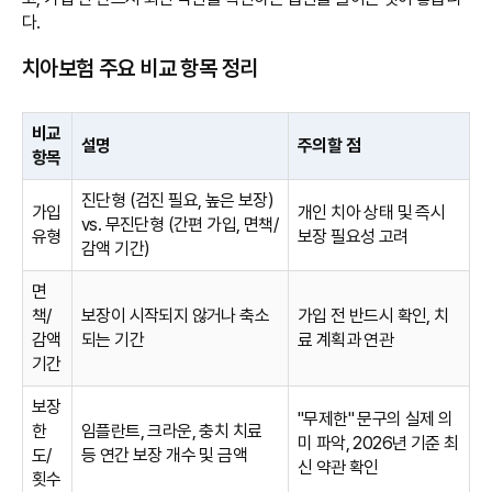
다.
치아보험 주요 비교 항목 정리
비교
설명
주의할 점
항목
진단형 (검진 필요, 높은 보장)
가입
개인 치아 상태 및 즉시
vs. 무진단형 (간편 가입, 면책/
유형
보장 필요성 고려
감액 기간)
면
책/
보장이 시작되지 않거나 축소
가입 전 반드시 확인, 치
감액
되는 기간
료 계획과 연관
기간
보장
"무제한" 문구의 실제 의
한
임플란트, 크라운, 충치 치료
미 파악, 2026년 기준 최
도/
등 연간 보장 개수 및 금액
신 약관 확인
횟수