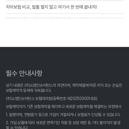
치아보험 비교, 발품 팔지 말고 여기서 한 번에 끝내자!
치아보험 비교? 현명한 소비자가 알려주는 사이트 선택 꿀팁!
치아보험 비교, 현명한 소비자가 선택하는 숨겨진 기준
치아보험 비교, 2026년 가장 현명한 선택? 숨겨진 꿀팁 대방출!
치아보험 비교, 2026년에도 후회 없을 선택! 꼼꼼 비교로 숨은 혜택
까지 챙기세요
필수 안내사항
숨은 치아보험 고수가 알려주는 치아보험비교사이트 선택 비법: 후
회 없는 선택, 지금 바로 확인!
상기 내용은 (주)쇼엠인슈어런스의 의견이며, 계약체결에 따른 이익 또는 손실은
보험계약자 등에게 귀속됩니다.
치아보험 비교, 발품 팔 필요 없이 딱 3분 만에 끝내는 방법!
(주)쇼엠인슈어런스 보험대리점(등록번호 제2025030014호)
치아보험 비교? 똑똑한 소비자가 알려주는 2026년 최고의 선택!
보험계약자가 기존 보험계약을 해지하고 새로운 보험계약을 체결하는 과정에서
1. 질병이력, 연령증가 등으로 가입이 거절되거나 보험료가 인상될 수 있습니다.
치아보험 비교, OO사이트 말고 진짜 전문가가 알려주는 꿀팁!
2. 가입 상품에 따라 새로운 면책기간 적용 및 보장 제한 등 기타 불이익이 발생
할 수 있습니다.