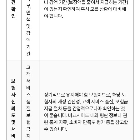
건
나 감액 기간(보장액을 줄여서 지급하는 기간)
무,
확
이 있는지 확인하여 혹시 모를 상황에 대비해
면
인
야 합니다.
책
및
감
액
기
간
고
객
보
서
험
비
사
스
장기적으로 유지해야 할 보험이므로, 해당 보
신
품
험사의 재정 건전성, 고객 서비스 품질, 보험금
뢰
질,
지급 절차 등을 간접적으로나마 확인하는 것
도
보
이 좋습니다. 비교사이트 내의 평판 정보나 관
및
험
련 통계 자료, 소비자 만족도 평가 등을 참고할
서
금
수 있습니다.
비
지