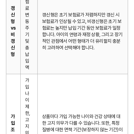
험
갱
료
신
변
갱신형은 초기 보험료가 저렴하지만 갱신 시
형
동
보험료가 인상될 수 있고, 비갱신형은 초기 보
vs
주
험료는 높지만 납입 기간 동안 보험료가 일정
비
기
합니다. 아이의 연령과 재정 상황, 그리고 장기
갱
및
적인 관점에서 어떤 형태가 더 유리할지 충분
신
총
히 고려하여 선택해야 합니다.
형
납
입
액
가
입
나
이
제
한,
가
상품마다 가입 가능한 나이와 건강 상태에 대
고
입
한 고지 의무가 다를 수 있습니다. 또한, 특정
지
조
질병에 대한 면책 기간(보장하지 않는 기간)이
의