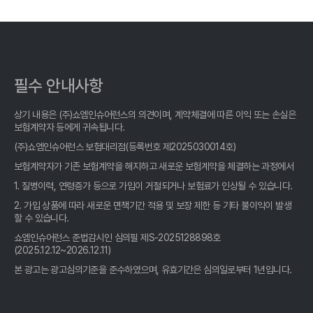
내 아이 보험, 가격만 보고 고르다 후회? 똑똑한 엄마들의 어린이보
험 비교사이트 활용법!
어린이보험 비교, 우리 아이 맞춤 설계! 똑똑한 엄마들의 선택은?
필수 안내사항
어린이보험 비교는 필수! 우리 아이 맞춤 설계, 놓치면 후회할 꿀팁
공개!
상기 내용은 (주)쇼엠인슈어런스의 의견이며, 계약체결에 따른 이익 또는 손실은
보험계약자 등에게 귀속됩니다.
어린이보험 비교, OO세 우리 아이에게 딱 맞는 곳은? 전문가가 알
(주)쇼엠인슈어런스 보험대리점(등록번호 제2025030014호)
려주는 숨겨진 꿀팁!
보험계약자가 기존 보험계약을 해지하고 새로운 보험계약을 체결하는 과정에서
내 아이 보험, "어린이보험비교사이트" 활용해 똑똑하게 가입하는
1. 질병이력, 연령증가 등으로 가입이 거절되거나 보험료가 인상될 수 있습니다.
꿀팁
2. 가입 상품에 따라 새로운 면책기간 적용 및 보장 제한 등 기타 불이익이 발생
할 수 있습니다.
어린이보험 비교, 사이트 선택 전 '이것' 모르면 손해! 똑똑한 부모의
필수 체크리스트
쇼엠인슈어런스 준법감시인 심의필 제S-2025128898호
(2025.12.12~2026.12.11)
2026년 어린이보험, 비교사이트 '진짜' 활용법: 꼼꼼 엄마들의 선택
본 광고는 광고심의기준을 준수하였으며, 유효기간은 심의일로부터 1년입니다.
기준!
자녀 보험, 비교사이트만 믿었다간 낭패? 엄마들이 놓치는 핵심 비