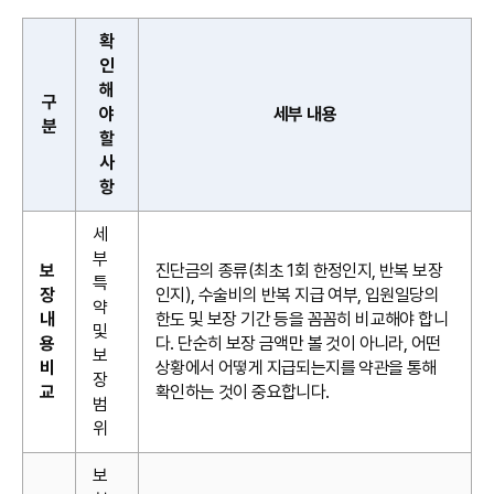
확
인
해
구
야
세부 내용
분
할
사
항
세
부
보
진단금의 종류(최초 1회 한정인지, 반복 보장
특
장
인지), 수술비의 반복 지급 여부, 입원일당의
약
내
한도 및 보장 기간 등을 꼼꼼히 비교해야 합니
및
용
다. 단순히 보장 금액만 볼 것이 아니라, 어떤
보
비
상황에서 어떻게 지급되는지를 약관을 통해
장
교
확인하는 것이 중요합니다.
범
위
보