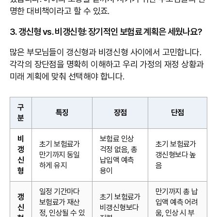
명한 대비책이라고 할 수 있죠.
3. 갱신형 vs. 비갱신형: 장기적인 보험료 계획은 세웠나요?
많은 부모님들이 갱신형과 비갱신형 사이에서 고민합니다.
각각의 장단점을 명확히 이해하고 우리 가정의 재정 상황과
미래 계획에 맞춰 선택해야 합니다.
구
특징
장점
단점
분
비
보험료 인상
초기 보험료가
초기 보험료가
갱
걱정 없음, 총
만기까지 동일
갱신형보다 높
신
납입액 예측
하게 유지
음
형
용이
일정 기간마다
만기까지 총 납
갱
초기 보험료가
보험료가 재산
입액 예측 어려
신
비갱신형보다
정, 인상될 수 있
움, 인상 시 부