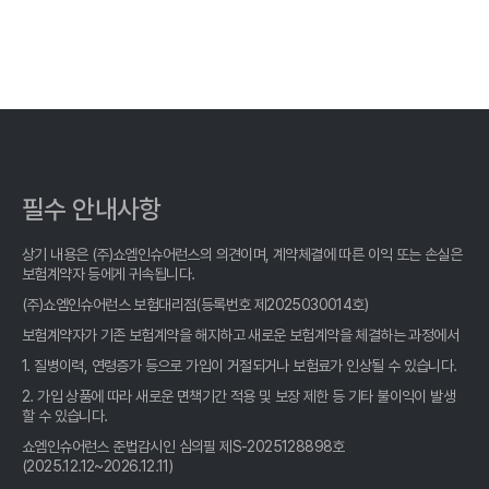
꿀팁
육아맘 필독! 우리 아이 보험, 비교사이트 똑똑하게 고르는 꿀팁
내 아이 보험, 가격만 보고 고르다 후회? 똑똑한 엄마들의 어린이보
험 비교사이트 활용법!
어린이보험 비교, 우리 아이 맞춤 설계! 똑똑한 엄마들의 선택은?
필수 안내사항
어린이보험 비교는 필수! 우리 아이 맞춤 설계, 놓치면 후회할 꿀팁
공개!
상기 내용은 (주)쇼엠인슈어런스의 의견이며, 계약체결에 따른 이익 또는 손실은
보험계약자 등에게 귀속됩니다.
어린이보험 비교, OO세 우리 아이에게 딱 맞는 곳은? 전문가가 알
(주)쇼엠인슈어런스 보험대리점(등록번호 제2025030014호)
려주는 숨겨진 꿀팁!
보험계약자가 기존 보험계약을 해지하고 새로운 보험계약을 체결하는 과정에서
내 아이 보험, "어린이보험비교사이트" 활용해 똑똑하게 가입하는
1. 질병이력, 연령증가 등으로 가입이 거절되거나 보험료가 인상될 수 있습니다.
꿀팁
2. 가입 상품에 따라 새로운 면책기간 적용 및 보장 제한 등 기타 불이익이 발생
할 수 있습니다.
어린이보험 비교, 사이트 선택 전 '이것' 모르면 손해! 똑똑한 부모의
필수 체크리스트
쇼엠인슈어런스 준법감시인 심의필 제S-2025128898호
(2025.12.12~2026.12.11)