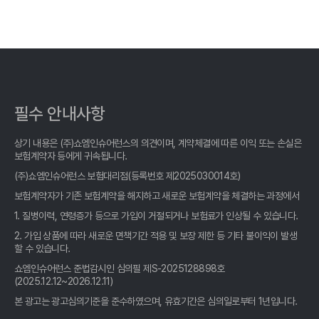
육아맘 필독! 우리 아이 보험, 비교사이트 똑똑하게 고르는 꿀팁
내 아이 보험, 가격만 보고 고르다 후회? 똑똑한 엄마들의 어린이보
험 비교사이트 활용법!
어린이보험 비교, 우리 아이 맞춤 설계! 똑똑한 엄마들의 선택은?
필수 안내사항
어린이보험 비교는 필수! 우리 아이 맞춤 설계, 놓치면 후회할 꿀팁
공개!
상기 내용은 (주)쇼엠인슈어런스의 의견이며, 계약체결에 따른 이익 또는 손실은
보험계약자 등에게 귀속됩니다.
어린이보험 비교, OO세 우리 아이에게 딱 맞는 곳은? 전문가가 알
(주)쇼엠인슈어런스 보험대리점(등록번호 제2025030014호)
려주는 숨겨진 꿀팁!
보험계약자가 기존 보험계약을 해지하고 새로운 보험계약을 체결하는 과정에서
내 아이 보험, "어린이보험비교사이트" 활용해 똑똑하게 가입하는
1. 질병이력, 연령증가 등으로 가입이 거절되거나 보험료가 인상될 수 있습니다.
꿀팁
2. 가입 상품에 따라 새로운 면책기간 적용 및 보장 제한 등 기타 불이익이 발생
할 수 있습니다.
어린이보험 비교, 사이트 선택 전 '이것' 모르면 손해! 똑똑한 부모의
필수 체크리스트
쇼엠인슈어런스 준법감시인 심의필 제S-2025128898호
(2025.12.12~2026.12.11)
2026년 어린이보험, 비교사이트 '진짜' 활용법: 꼼꼼 엄마들의 선택
본 광고는 광고심의기준을 준수하였으며, 유효기간은 심의일로부터 1년입니다.
기준!