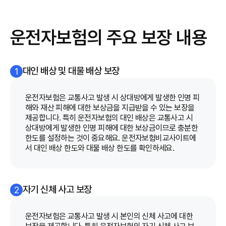
운전자보험의 주요 보장 내용
대인 배상 및 대물 배상 보장
1
운전자보험은 교통사고 발생 시 상대방에게 발생한 인명 피
해와 재산 피해에 대한 보상금을 지급받을 수 있는 보장을
제공합니다. 특히 운전자보험의 대인 배상은 교통사고 시
상대방에게 발생한 인명 피해에 대한 보상금이므로 충분한
한도를 설정하는 것이 중요해요. 운전자보험비교사이트에
서 대인 배상 한도와 대물 배상 한도를 확인하세요.
자기 신체 사고 보장
2
운전자보험은 교통사고 발생 시 본인의 신체 사고에 대한