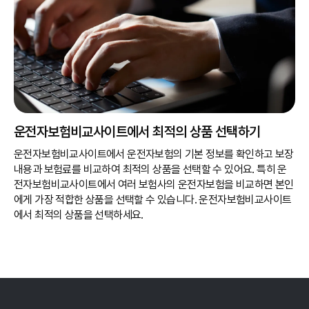
운전자보험비교사이트에서 최적의 상품 선택하기
운전자보험비교사이트에서 운전자보험의 기본 정보를 확인하고 보장
내용과 보험료를 비교하여 최적의 상품을 선택할 수 있어요. 특히 운
전자보험비교사이트에서 여러 보험사의 운전자보험을 비교하면 본인
에게 가장 적합한 상품을 선택할 수 있습니다. 운전자보험비교사이트
에서 최적의 상품을 선택하세요.