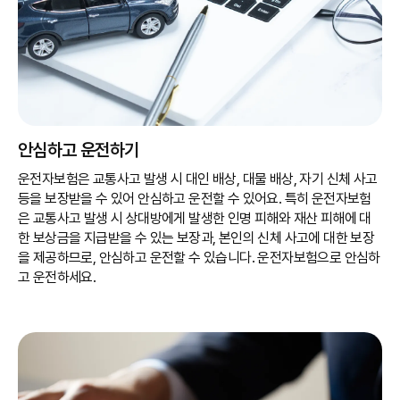
안심하고 운전하기
운전자보험은 교통사고 발생 시 대인 배상, 대물 배상, 자기 신체 사고
등을 보장받을 수 있어 안심하고 운전할 수 있어요. 특히 운전자보험
은 교통사고 발생 시 상대방에게 발생한 인명 피해와 재산 피해에 대
한 보상금을 지급받을 수 있는 보장과, 본인의 신체 사고에 대한 보장
을 제공하므로, 안심하고 운전할 수 있습니다. 운전자보험으로 안심하
고 운전하세요.