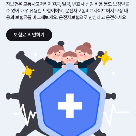
자보험은 교통사고처리지원금, 벌금, 변호사 선임 비용 등도 보장받을
수 있어 매우 유용한 보험이에요. 운전자보험비교사이트에서 보장 내
용과 보험료를 비교해보세요. 운전자보험으로 안심하고 운전하세요.
보험료 확인하기