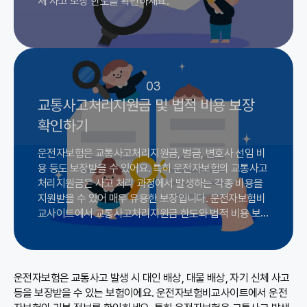
체 사고 보장 한도를 확인하세요.
03
교통사고처리지원금 및 법적 비용 보장
확인하기
운전자보험은 교통사고처리지원금, 벌금, 변호사 선임 비
용 등도 보장받을 수 있어요. 특히 운전자보험의 교통사고
처리지원금은 사고 처리 과정에서 발생하는 각종 비용을
지원받을 수 있어 매우 유용한 보장입니다. 운전자보험비
교사이트에서 교통사고처리지원금 한도와 법적 비용 보
장 범위를 확인하세요.
운전자보험은 교통사고 발생 시 대인 배상, 대물 배상, 자기 신체 사고
등을 보장받을 수 있는 보험이에요. 운전자보험비교사이트에서 운전