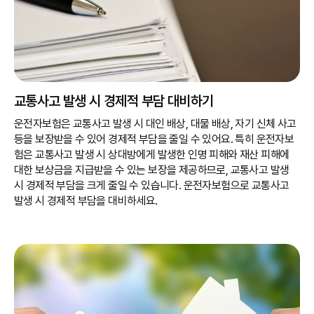
교통사고 발생 시 경제적 부담 대비하기
운전자보험은 교통사고 발생 시 대인 배상, 대물 배상, 자기 신체 사고
등을 보장받을 수 있어 경제적 부담을 줄일 수 있어요. 특히 운전자보
험은 교통사고 발생 시 상대방에게 발생한 인명 피해와 재산 피해에
대한 보상금을 지급받을 수 있는 보장을 제공하므로, 교통사고 발생
시 경제적 부담을 크게 줄일 수 있습니다. 운전자보험으로 교통사고
발생 시 경제적 부담을 대비하세요.