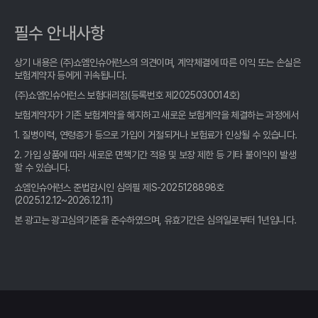
필수 안내사항
상기 내용은 (주)쇼엠인슈어런스의 의견이며, 계약체결에 따른 이익 또는 손실은
보험계약자 등에게 귀속됩니다.
(주)쇼엠인슈어런스 보험대리점(등록번호 제2025030014호)
보험계약자가 기존 보험계약을 해지하고 새로운 보험계약을 체결하는 과정에서
1. 질병이력, 연령증가 등으로 가입이 거절되거나 보험료가 인상될 수 있습니다.
2. 가입 상품에 따라 새로운 면책기간 적용 및 보장 제한 등 기타 불이익이 발생
할 수 있습니다.
쇼엠인슈어런스 준법감시인 심의필 제S-2025128898호
(2025.12.12~2026.12.11)
본 광고는 광고심의기준을 준수하였으며, 유효기간은 심의일로부터 1년입니다.