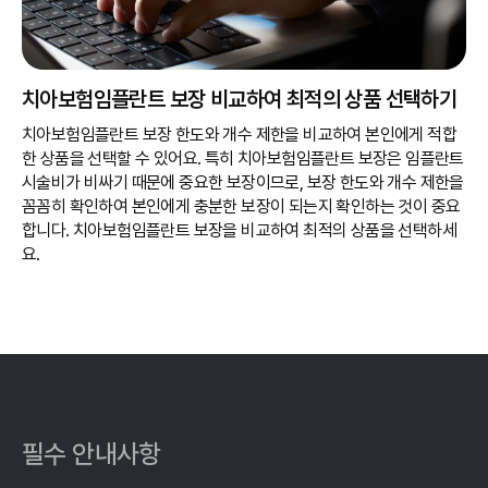
치아보험임플란트 보장 비교하여 최적의 상품 선택하기
치아보험임플란트 보장 한도와 개수 제한을 비교하여 본인에게 적합
한 상품을 선택할 수 있어요. 특히 치아보험임플란트 보장은 임플란트
시술비가 비싸기 때문에 중요한 보장이므로, 보장 한도와 개수 제한을
꼼꼼히 확인하여 본인에게 충분한 보장이 되는지 확인하는 것이 중요
합니다. 치아보험임플란트 보장을 비교하여 최적의 상품을 선택하세
요.
필수 안내사항