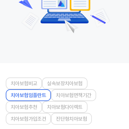
치아보험비교
실속보장치아보험
치아보험임플란트
치아보험면책기간
치아보험추천
치아보험다이렉트
치아보험가입조건
진단형치아보험