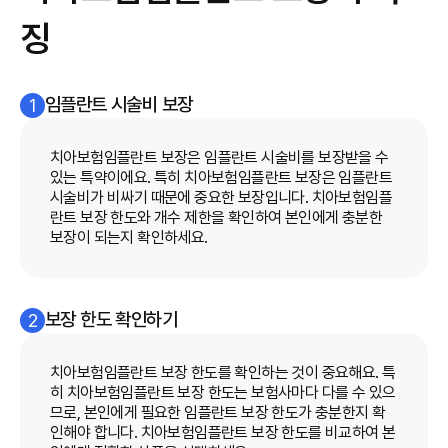
징
임플란트 시술비 보장
1
치아보험임플란트 보장은 임플란트 시술비를 보장받을 수
있는 특약이에요. 특히 치아보험임플란트 보장은 임플란트
시술비가 비싸기 때문에 중요한 보장입니다. 치아보험임플
란트 보장 한도와 개수 제한을 확인하여 본인에게 충분한
보장이 되는지 확인하세요.
보장 한도 확인하기
2
치아보험임플란트 보장 한도를 확인하는 것이 중요해요. 특
히 치아보험임플란트 보장 한도는 보험사마다 다를 수 있으
므로, 본인에게 필요한 임플란트 보장 한도가 충분한지 확
인해야 합니다. 치아보험임플란트 보장 한도를 비교하여 본