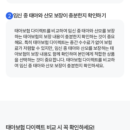
임신 중 태아와 산모 보장이 충분한지 확인하기
2
태아보험 다이렉트를 비교하여 임신 중 태아와 산모를 보장
하는 태아보험의 보장 내용이 충분한지 확인하는 것이 중요
해요. 특히 태아보험 다이렉트는 중간 수수료가 없어 보험
료가 저렴할 수 있지만, 임신 중 태아와 산모를 보장하는 태
아보험의 보장 내용도 함께 확인하여 본인에게 적합한 상품
을 선택하는 것이 중요합니다. 태아보험 다이렉트를 비교하
여 임신 중 태아와 산모 보장이 충분한지 확인하세요.
태아보험 다이렉트 비교 시 꼭 확인하세요!