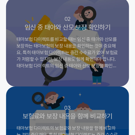
02
임신 중 태아와 산모 보장 확인하기
태아보험 다이렉트를 비교할 때는 임신 중 태아와 산모를
보장하는 태아보험의 보장 내용을 확인하는 것이 중요해
요. 특히 태아보험 다이렉트는 중간 수수료가 없어 보험료
가 저렴할 수 있지만, 보장 내용도 함께 확인해야 합니다.
태아보험 다이렉트의 임신 중 태아와 산모 보장을 확인하
세요.
03
보험료와 보장 내용을 함께 비교하기
태아보험 다이렉트의 보험료와 보장 내용을 함께 비교하
는 것이 중요해요. 특히 태아보험 다이렉트는 중간 수수료