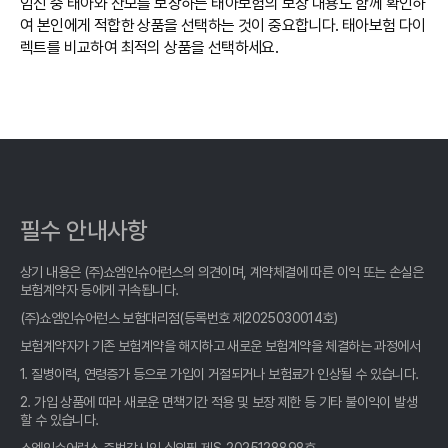
임신 중 태아와 산모를 보장하는 태아보험의 보장 내용도 함께 확인하
여 본인에게 적합한 상품을 선택하는 것이 중요합니다. 태아보험 다이
렉트를 비교하여 최적의 상품을 선택하세요.
필수 안내사항
상기 내용은 (주)쇼엠인슈어런스의 의견이며, 계약체결에 따른 이익 또는 손실은
보험계약자 등에게 귀속됩니다.
(주)쇼엠인슈어런스 보험대리점(등록번호 제2025030014호)
보험계약자가 기존 보험계약을 해지하고 새로운 보험계약을 체결하는 과정에서
1. 질병이력, 연령증가 등으로 가입이 거절되거나 보험료가 인상될 수 있습니다.
2. 가입 상품에 따라 새로운 면책기간 적용 및 보장 제한 등 기타 불이익이 발생
할 수 있습니다.
쇼엠인슈어런스 준법감시인 심의필 제S-2025128898호