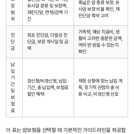
폭넓은 암 종류 보장, 유
장
유사암 분류 및 보장액,
사암 보장 비율 확인, 재
범
재진단암, 면책/감액 기
진단암 특약 고려
위
간
가족력, 예상 치료비, 생
진
최초 진단금, 다발성 진
활비 고려한 충분한 금액,
단
단금, 보장 개시일 및 금
여러 번 받을 수 있는지
금
액
확인
납
입
기
갱신형/비갱신형, 납입
재정 상황에 맞는 납입 계
간
기간, 총 납입액, 보험료
획, 장기적 관점의 총 비
및
할인 혜택
용 비교, 비갱신형 선호
보
험
료
이 표는 암보험을 선택할 때 기본적인 가이드라인을 제공합