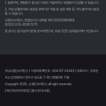
1. 질병이력, 연령증가 등으로 가입이 거절되거나 보험료가 인상될 수 있습니다.
암보험 비교, 발품 팔지 마세요! 숨겨진 꿀팁 여기서 챙겨가세요
2. 가입 상품에 따라 새로운 면책기간 적용 및 보장 제한 등 기타 불이익이 발생
암보험 비교사이트, 2026년 가입 전 '이것' 모르면 손해! 후회없는
할 수 있습니다.
선택 가이드
쇼엠인슈어런스 준법감시인 심의필 제S-2025128898호
(2025.12.12~2026.12.11)
암보험 비교, 발품 팔 필요 없다! 숨겨진 꿀팁 여기서 확인하세요
본 광고는 광고심의기준을 준수하였으며, 유효기간은 심의일로부터 1년입니다.
2026년 암보험, 숨겨진 혜택 비교분석! 지금 확인해야 후회 없을
까?
암보험 비교, 발품 팔지 말고 클릭 한 번으로 끝내는 비법
암보험 비교? 2026년 최고 가성비 사이트 여기서 찾았다!
(주)쇼엠인슈어런스 | 사업자등록번호 : 404-87-03442 | 대표이사 : 강경준
암보험 비교, 현명한 당신을 위한 단 하나의 선택!
주소:인천광역시 연수구 송도동 7-50 (갯벌타워 7층)
Copyright 2025. 쇼엠인슈어런스 all right reserved.
암보험 비교, 현명한 소비자가 선택하는 숨겨진 꿀팁
[개인정보처리방침]
[필수안내사항]
암보험 비교, 현명한 소비자가 선택하는 방법은?